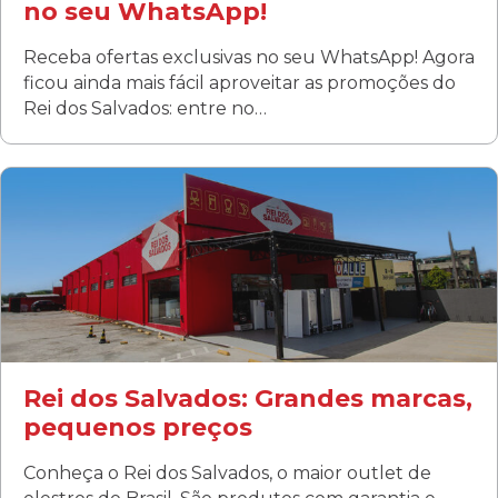
no seu WhatsApp!
Receba ofertas exclusivas no seu WhatsApp! Agora
ficou ainda mais fácil aproveitar as promoções do
Rei dos Salvados: entre no…
Curitiba/PR
Fanny
Rua Albino Beatriz, 100 - Fanny, Curitiba –PR
Segunda a sábado: 09h00 às 19h00
Domingo: FECHADA
ÚLTIMOS DIAS DE LIQUIDAÇÃO!
(41) 3411-1754
(41) 99249-4620
Rei dos Salvados: Grandes marcas,
pequenos preços
Conheça o Rei dos Salvados, o maior outlet de