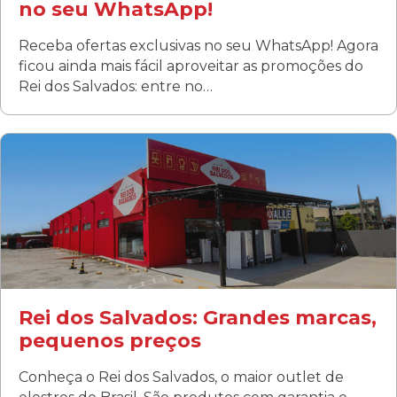
no seu WhatsApp!
Receba ofertas exclusivas no seu WhatsApp! Agora
ficou ainda mais fácil aproveitar as promoções do
Rei dos Salvados: entre no…
Curitiba/PR
Fanny
Rua Albino Beatriz, 100 - Fanny, Curitiba –PR
Segunda a sábado: 09h00 às 19h00
Domingo: FECHADA
ÚLTIMOS DIAS DE LIQUIDAÇÃO!
(41) 3411-1754
(41) 99249-4620
Rei dos Salvados: Grandes marcas,
pequenos preços
Conheça o Rei dos Salvados, o maior outlet de