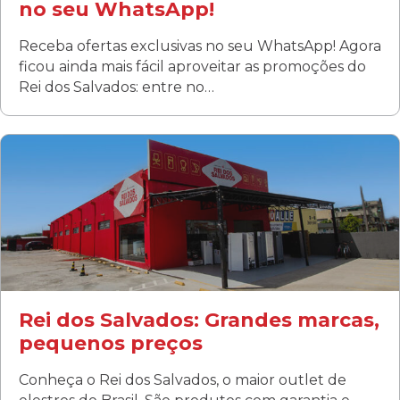
no seu WhatsApp!
Receba ofertas exclusivas no seu WhatsApp! Agora
ficou ainda mais fácil aproveitar as promoções do
Rei dos Salvados: entre no…
Curitiba/PR
Fanny
Rua Albino Beatriz, 100 - Fanny, Curitiba –PR
Segunda a sábado: 09h00 às 19h00
Domingo: FECHADA
ÚLTIMOS DIAS DE LIQUIDAÇÃO!
(41) 3411-1754
(41) 99249-4620
Rei dos Salvados: Grandes marcas,
pequenos preços
Conheça o Rei dos Salvados, o maior outlet de