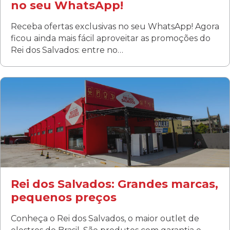
no seu WhatsApp!
Receba ofertas exclusivas no seu WhatsApp! Agora
ficou ainda mais fácil aproveitar as promoções do
Rei dos Salvados: entre no…
Curitiba/PR
Fanny
Rua Albino Beatriz, 100 - Fanny, Curitiba –PR
Segunda a sábado: 09h00 às 19h00
Domingo: FECHADA
ÚLTIMOS DIAS DE LIQUIDAÇÃO!
(41) 3411-1754
(41) 99249-4620
Rei dos Salvados: Grandes marcas,
pequenos preços
Conheça o Rei dos Salvados, o maior outlet de