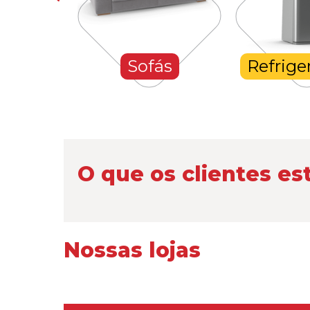
hones
Sofás
Refrige
O que os clientes es
Nossas lojas