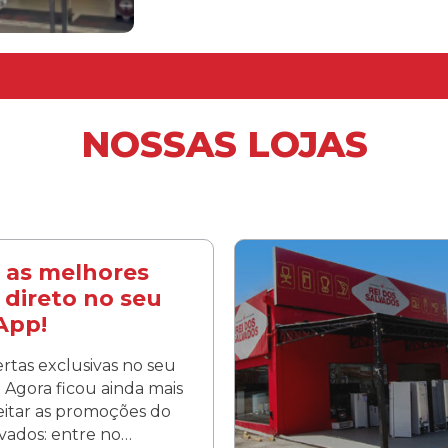
NOSSAS LOJAS
 as melhores
 direto no seu
App!
rtas exclusivas no seu
Agora ficou ainda mais
veitar as promoções do
lvados: entre no…