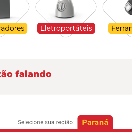
radores
Eletroportáteis
Ferra
tão falando
Paraná
Selecione sua região: