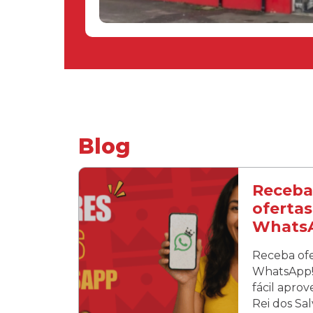
Blog
Receba
ofertas
Whats
Receba ofe
WhatsApp! 
fácil apro
Rei dos Sa