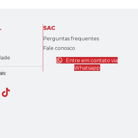
L
SAC
Perguntas frequentes
Fale conosco
idade
Entre em contato via
Whatsapp
is: