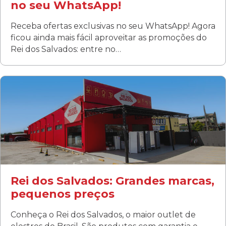
no seu WhatsApp!
Receba ofertas exclusivas no seu WhatsApp! Agora
ficou ainda mais fácil aproveitar as promoções do
Rei dos Salvados: entre no…
Curitiba/PR
Fanny
Rua Albino Beatriz, 100 - Fanny, Curitiba –PR
Segunda a sábado: 09h00 às 19h00
Domingo: FECHADA
ÚLTIMOS DIAS DE LIQUIDAÇÃO!
(41) 3411-1754
(41) 99249-4620
Rei dos Salvados: Grandes marcas,
pequenos preços
Conheça o Rei dos Salvados, o maior outlet de