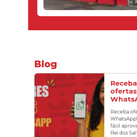
Blog
Receba
ofertas
Whats
Receba ofe
WhatsApp! 
fácil apro
Rei dos Sa