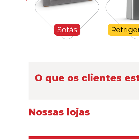
hones
Sofás
Refrige
O que os clientes es
Nossas lojas