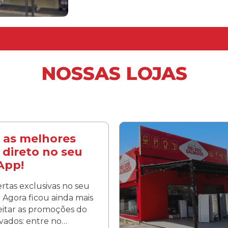
NOSSAS LOJAS
 as melhores
 direto no seu
App!
rtas exclusivas no seu
Agora ficou ainda mais
veitar as promoções do
lvados: entre no…