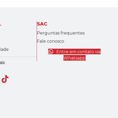
L
SAC
Perguntas frequentes
Fale conosco
idade
Entre em contato via
Whatsapp
is: