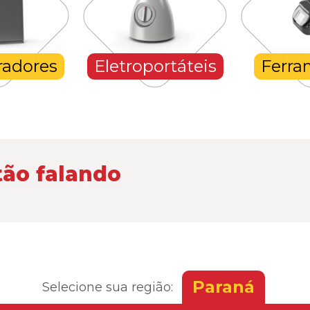
radores
Eletroportáteis
Ferra
tão falando
Paraná
Selecione sua região: