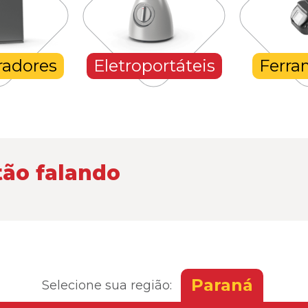
radores
Eletroportáteis
Ferra
tão falando
Paraná
Selecione sua região: