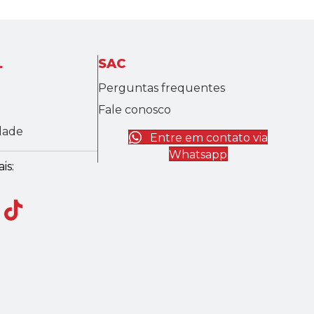
L
SAC
Perguntas frequentes
Fale conosco
idade
Entre em contato via
Whatsapp
is: