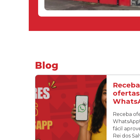
Blog
Receba
ofertas
Whats
Receba ofe
WhatsApp! 
fácil apro
Rei dos Sa