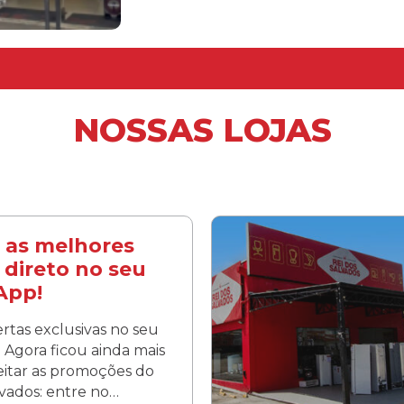
NOSSAS LOJAS
 as melhores
 direto no seu
App!
rtas exclusivas no seu
Agora ficou ainda mais
veitar as promoções do
lvados: entre no…