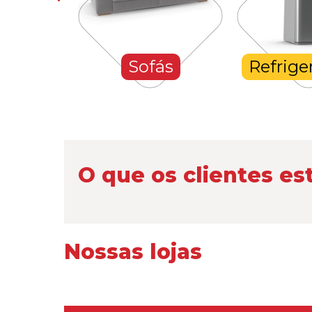
hones
Sofás
Refrige
O que os clientes es
Nossas lojas