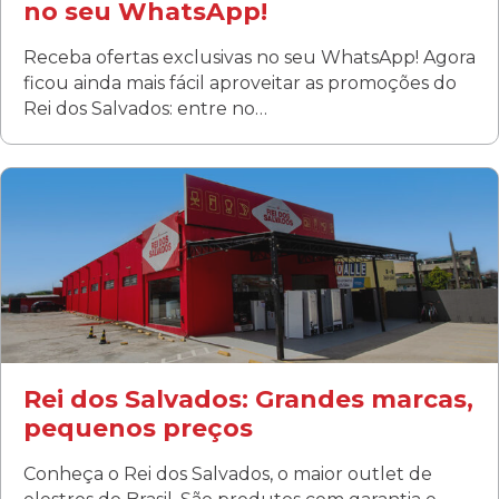
no seu WhatsApp!
Receba ofertas exclusivas no seu WhatsApp! Agora
ficou ainda mais fácil aproveitar as promoções do
Rei dos Salvados: entre no…
Curitiba/PR
Fanny
Rua Albino Beatriz, 100 - Fanny, Curitiba –PR
Segunda a sábado: 09h00 às 19h00
Domingo: FECHADA
ÚLTIMOS DIAS DE LIQUIDAÇÃO!
(41) 3411-1754
(41) 99249-4620
Rei dos Salvados: Grandes marcas,
pequenos preços
Conheça o Rei dos Salvados, o maior outlet de