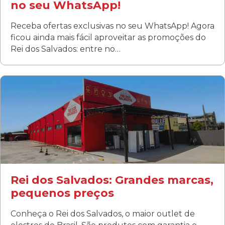
no seu WhatsApp!
Receba ofertas exclusivas no seu WhatsApp! Agora
ficou ainda mais fácil aproveitar as promoções do
Rei dos Salvados: entre no…
Curitiba/PR
Fanny
Rua Albino Beatriz, 100 - Fanny, Curitiba –PR
Segunda a sábado: 09h00 às 19h00
Domingo: FECHADA
ÚLTIMOS DIAS DE LIQUIDAÇÃO!
(41) 3411-1754
(41) 99249-4620
Rei dos Salvados: Grandes marcas,
pequenos preços
Conheça o Rei dos Salvados, o maior outlet de