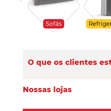
hones
Sofás
Refrige
O que os clientes es
Nossas lojas