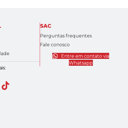
L
SAC
Perguntas frequentes
Fale conosco
idade
Entre em contato via
Whatsapp
is: