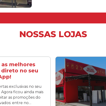
NOSSAS LOJAS
 as melhores
 direto no seu
App!
rtas exclusivas no seu
Agora ficou ainda mais
veitar as promoções do
lvados: entre no…