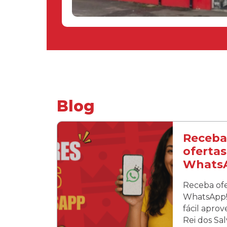
Blog
Receba
ofertas
Whats
Receba ofe
WhatsApp! 
fácil apro
Rei dos Sa