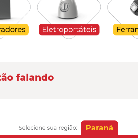
radores
Eletroportáteis
Ferra
tão falando
Paraná
Selecione sua região: