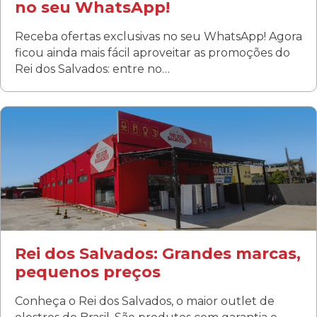
no seu WhatsApp!
Receba ofertas exclusivas no seu WhatsApp! Agora
ficou ainda mais fácil aproveitar as promoções do
Rei dos Salvados: entre no…
Curitiba/PR
Fanny
Rua Albino Beatriz, 100 - Fanny, Curitiba –PR
Segunda a sábado: 09h00 às 19h00
Domingo: FECHADA
ÚLTIMOS DIAS DE LIQUIDAÇÃO!
(41) 3411-1754
(41) 99249-4620
Rei dos Salvados: Grandes marcas,
pequenos preços
Conheça o Rei dos Salvados, o maior outlet de