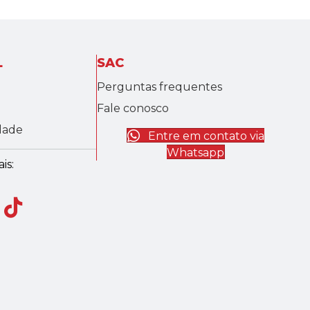
L
SAC
Perguntas frequentes
Fale conosco
idade
Entre em contato via
Whatsapp
is: