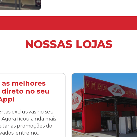
NOSSAS LOJAS
 as melhores
 direto no seu
App!
rtas exclusivas no seu
Agora ficou ainda mais
veitar as promoções do
lvados: entre no…