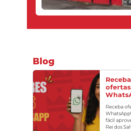
Blog
Receba
ofertas
Whats
Receba ofe
WhatsApp! 
fácil apro
Rei dos Sa