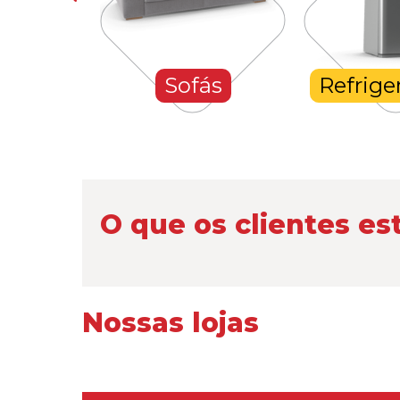
hones
Sofás
Refrige
O que os clientes es
Nossas lojas