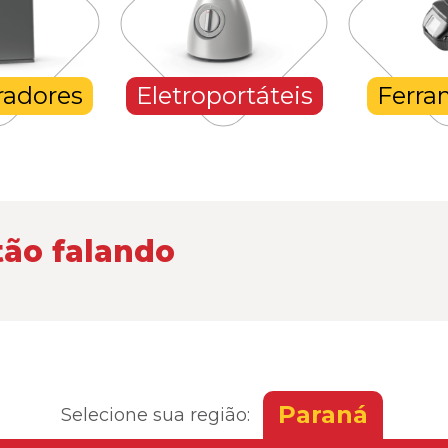
radores
Eletroportáteis
Ferra
tão falando
Paraná
Selecione sua região: