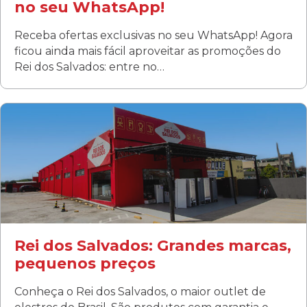
no seu WhatsApp!
Receba ofertas exclusivas no seu WhatsApp! Agora
ficou ainda mais fácil aproveitar as promoções do
Rei dos Salvados: entre no…
Curitiba/PR
Fanny
Rua Albino Beatriz, 100 - Fanny, Curitiba –PR
Segunda a sábado: 09h00 às 19h00
Domingo: FECHADA
ÚLTIMOS DIAS DE LIQUIDAÇÃO!
(41) 3411-1754
(41) 99249-4620
Rei dos Salvados: Grandes marcas,
pequenos preços
Conheça o Rei dos Salvados, o maior outlet de