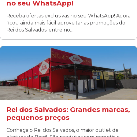
no seu WhatsApp!
Receba ofertas exclusivas no seu WhatsApp! Agora
ficou ainda mais fácil aproveitar as promoções do
Rei dos Salvados: entre no…
Curitiba/PR
Fanny
Rua Albino Beatriz, 100 - Fanny, Curitiba –PR
Segunda a sábado: 09h00 às 19h00
Domingo: FECHADA
ÚLTIMOS DIAS DE LIQUIDAÇÃO!
(41) 3411-1754
(41) 99249-4620
Rei dos Salvados: Grandes marcas,
pequenos preços
Conheça o Rei dos Salvados, o maior outlet de