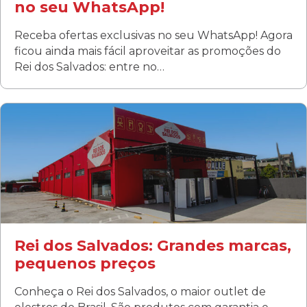
no seu WhatsApp!
Receba ofertas exclusivas no seu WhatsApp! Agora
ficou ainda mais fácil aproveitar as promoções do
Rei dos Salvados: entre no…
Curitiba/PR
Fanny
Rua Albino Beatriz, 100 - Fanny, Curitiba –PR
Segunda a sábado: 09h00 às 19h00
Domingo: FECHADA
ÚLTIMOS DIAS DE LIQUIDAÇÃO!
(41) 3411-1754
(41) 99249-4620
Rei dos Salvados: Grandes marcas,
pequenos preços
Conheça o Rei dos Salvados, o maior outlet de