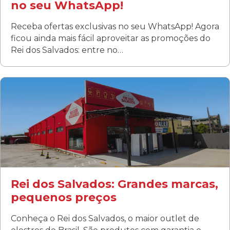
no seu WhatsApp!
Receba ofertas exclusivas no seu WhatsApp! Agora
ficou ainda mais fácil aproveitar as promoções do
Rei dos Salvados: entre no…
Curitiba/PR
Fanny
Rua Albino Beatriz, 100 - Fanny, Curitiba –PR
Segunda a sábado: 09h00 às 19h00
Domingo: FECHADA
ÚLTIMOS DIAS DE LIQUIDAÇÃO!
(41) 3411-1754
(41) 99249-4620
Rei dos Salvados: Grandes marcas,
pequenos preços
Conheça o Rei dos Salvados, o maior outlet de