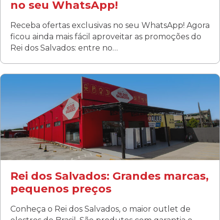
no seu WhatsApp!
Receba ofertas exclusivas no seu WhatsApp! Agora
ficou ainda mais fácil aproveitar as promoções do
Rei dos Salvados: entre no…
Curitiba/PR
Fanny
Rua Albino Beatriz, 100 - Fanny, Curitiba –PR
Segunda a sábado: 09h00 às 19h00
Domingo: FECHADA
ÚLTIMOS DIAS DE LIQUIDAÇÃO!
(41) 3411-1754
(41) 99249-4620
Rei dos Salvados: Grandes marcas,
pequenos preços
Conheça o Rei dos Salvados, o maior outlet de