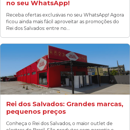
no seu WhatsApp!
Receba ofertas exclusivas no seu WhatsApp! Agora
ficou ainda mais fácil aproveitar as promoções do
Rei dos Salvados: entre no…
Curitiba/PR
Fanny
Rua Albino Beatriz, 100 - Fanny, Curitiba –PR
Segunda a sábado: 09h00 às 19h00
Domingo: FECHADA
ÚLTIMOS DIAS DE LIQUIDAÇÃO!
(41) 3411-1754
(41) 99249-4620
Rei dos Salvados: Grandes marcas,
pequenos preços
Conheça o Rei dos Salvados, o maior outlet de