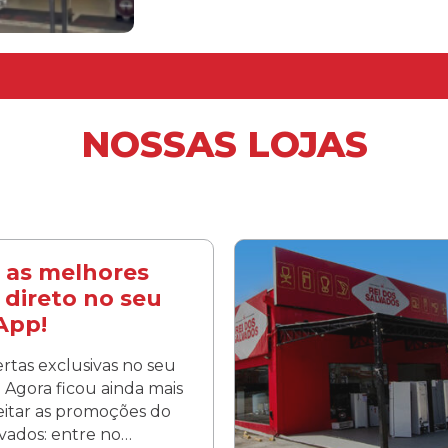
NOSSAS LOJAS
 as melhores
 direto no seu
App!
rtas exclusivas no seu
Agora ficou ainda mais
veitar as promoções do
lvados: entre no…