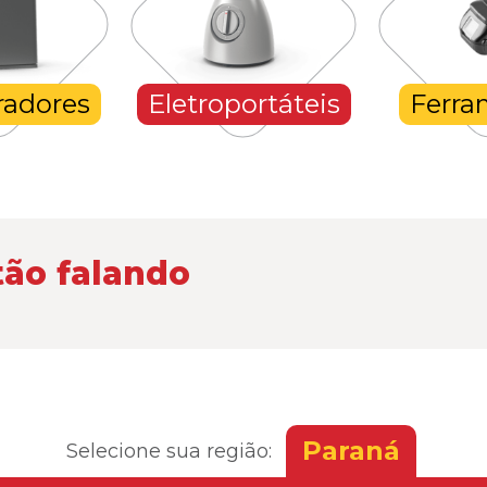
radores
Eletroportáteis
Ferra
tão falando
Paraná
Selecione sua região: