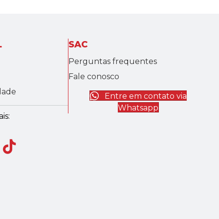
L
SAC
Perguntas frequentes
Fale conosco
idade
Entre em contato via
Whatsapp
is: