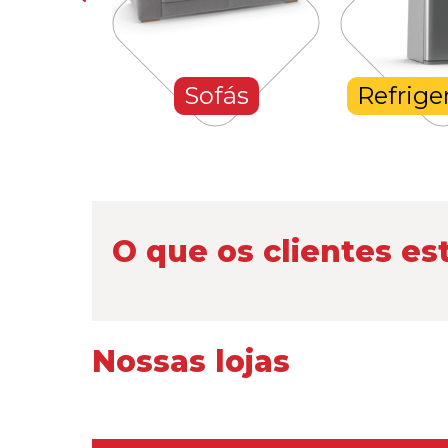
hones
Sofás
Refrige
O que os clientes es
Nossas lojas