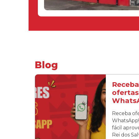
Blog
Receba
ofertas
Whats
Receba ofe
WhatsApp! 
fácil apro
Rei dos Sa