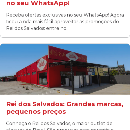
no seu WhatsApp!
Receba ofertas exclusivas no seu WhatsApp! Agora
ficou ainda mais fácil aproveitar as promoções do
Rei dos Salvados: entre no…
Curitiba/PR
Fanny
Rua Albino Beatriz, 100 - Fanny, Curitiba –PR
Segunda a sábado: 09h00 às 19h00
Domingo: FECHADA
ÚLTIMOS DIAS DE LIQUIDAÇÃO!
(41) 3411-1754
(41) 99249-4620
Rei dos Salvados: Grandes marcas,
pequenos preços
Conheça o Rei dos Salvados, o maior outlet de