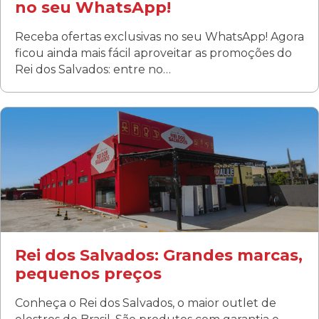
no seu WhatsApp!
Receba ofertas exclusivas no seu WhatsApp! Agora
ficou ainda mais fácil aproveitar as promoções do
Rei dos Salvados: entre no…
Curitiba/PR
Fanny
Rua Albino Beatriz, 100 - Fanny, Curitiba –PR
Segunda a sábado: 09h00 às 19h00
Domingo: FECHADA
ÚLTIMOS DIAS DE LIQUIDAÇÃO!
(41) 3411-1754
(41) 99249-4620
Rei dos Salvados: Grandes marcas,
pequenos preços
Conheça o Rei dos Salvados, o maior outlet de