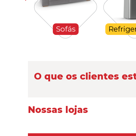
hones
Sofás
Refrige
O que os clientes es
Nossas lojas