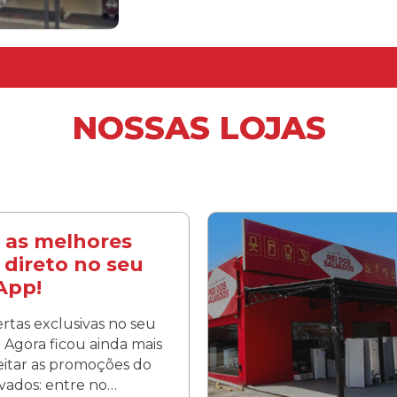
NOSSAS LOJAS
 as melhores
 direto no seu
App!
rtas exclusivas no seu
Agora ficou ainda mais
veitar as promoções do
lvados: entre no…