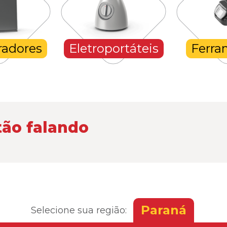
radores
Eletroportáteis
Ferra
tão falando
Paraná
Selecione sua região: