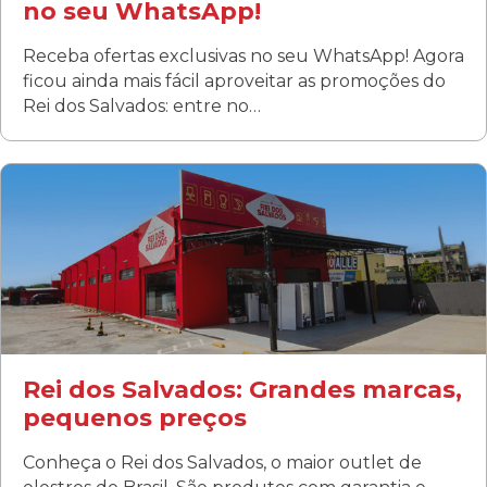
no seu WhatsApp!
Receba ofertas exclusivas no seu WhatsApp! Agora
ficou ainda mais fácil aproveitar as promoções do
Rei dos Salvados: entre no…
Curitiba/PR
Fanny
Rua Albino Beatriz, 100 - Fanny, Curitiba –PR
Segunda a sábado: 09h00 às 19h00
Domingo: FECHADA
ÚLTIMOS DIAS DE LIQUIDAÇÃO!
(41) 3411-1754
(41) 99249-4620
Rei dos Salvados: Grandes marcas,
pequenos preços
Conheça o Rei dos Salvados, o maior outlet de