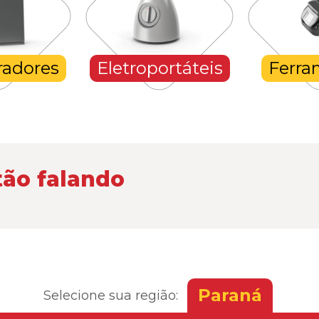
radores
Eletroportáteis
Ferra
tão falando
Paraná
Selecione sua região: