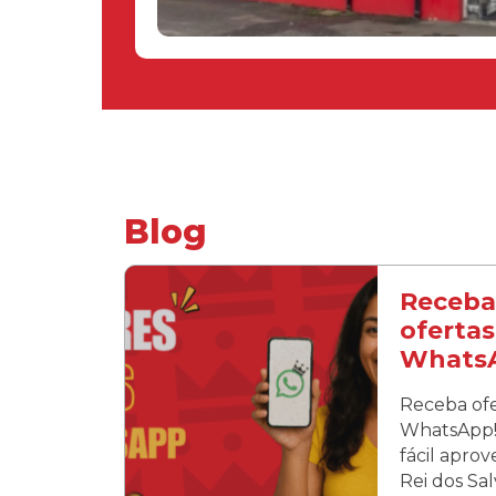
Blog
Receba
ofertas
Whats
Receba ofe
WhatsApp! 
fácil apro
Rei dos Sa