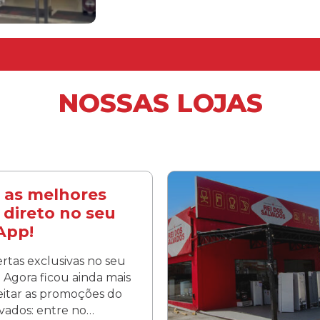
NOSSAS LOJAS
 as melhores
 direto no seu
App!
rtas exclusivas no seu
Agora ficou ainda mais
veitar as promoções do
lvados: entre no…