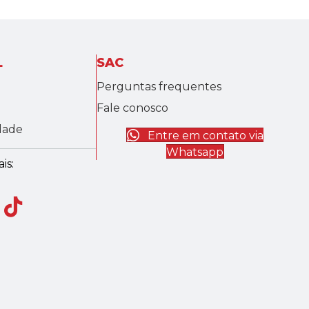
L
SAC
Perguntas frequentes
Fale conosco
idade
Entre em contato via
Whatsapp
is: