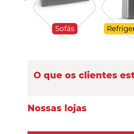
hones
Sofás
Refrige
O que os clientes es
Nossas lojas