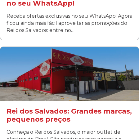
no seu WhatsApp!
Receba ofertas exclusivas no seu WhatsApp! Agora
ficou ainda mais fácil aproveitar as promoções do
Rei dos Salvados: entre no…
Curitiba/PR
Fanny
Rua Albino Beatriz, 100 - Fanny, Curitiba –PR
Segunda a sábado: 09h00 às 19h00
Domingo: FECHADA
ÚLTIMOS DIAS DE LIQUIDAÇÃO!
(41) 3411-1754
(41) 99249-4620
Rei dos Salvados: Grandes marcas,
pequenos preços
Conheça o Rei dos Salvados, o maior outlet de