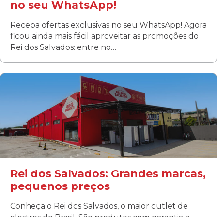
no seu WhatsApp!
Receba ofertas exclusivas no seu WhatsApp! Agora
ficou ainda mais fácil aproveitar as promoções do
Rei dos Salvados: entre no…
Curitiba/PR
Fanny
Rua Albino Beatriz, 100 - Fanny, Curitiba –PR
Segunda a sábado: 09h00 às 19h00
Domingo: FECHADA
ÚLTIMOS DIAS DE LIQUIDAÇÃO!
(41) 3411-1754
(41) 99249-4620
Rei dos Salvados: Grandes marcas,
pequenos preços
Conheça o Rei dos Salvados, o maior outlet de