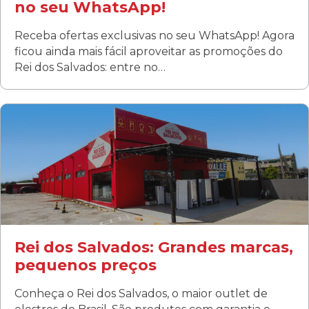
no seu WhatsApp!
Receba ofertas exclusivas no seu WhatsApp! Agora
ficou ainda mais fácil aproveitar as promoções do
Rei dos Salvados: entre no…
Curitiba/PR
Fanny
Rua Albino Beatriz, 100 - Fanny, Curitiba –PR
Segunda a sábado: 09h00 às 19h00
Domingo: FECHADA
ÚLTIMOS DIAS DE LIQUIDAÇÃO!
(41) 3411-1754
(41) 99249-4620
Rei dos Salvados: Grandes marcas,
pequenos preços
Conheça o Rei dos Salvados, o maior outlet de