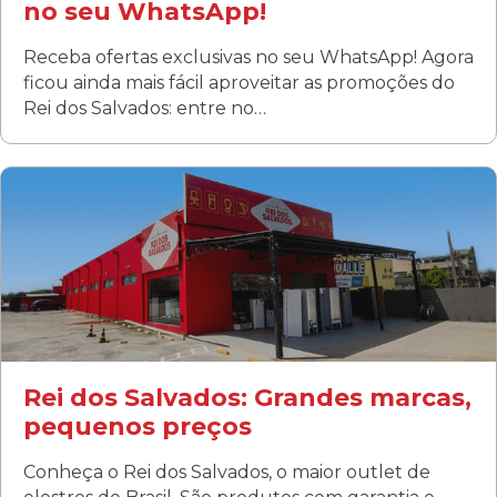
no seu WhatsApp!
Receba ofertas exclusivas no seu WhatsApp! Agora
ficou ainda mais fácil aproveitar as promoções do
Rei dos Salvados: entre no…
Curitiba/PR
Fanny
Rua Albino Beatriz, 100 - Fanny, Curitiba –PR
Segunda a sábado: 09h00 às 19h00
Domingo: FECHADA
ÚLTIMOS DIAS DE LIQUIDAÇÃO!
(41) 3411-1754
(41) 99249-4620
Rei dos Salvados: Grandes marcas,
pequenos preços
Conheça o Rei dos Salvados, o maior outlet de