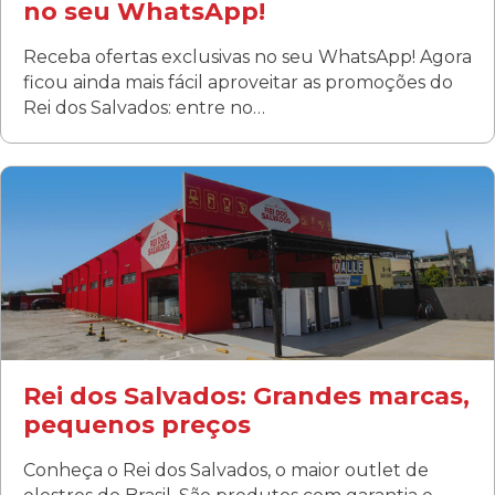
no seu WhatsApp!
Receba ofertas exclusivas no seu WhatsApp! Agora
ficou ainda mais fácil aproveitar as promoções do
Rei dos Salvados: entre no…
Curitiba/PR
Fanny
Rua Albino Beatriz, 100 - Fanny, Curitiba –PR
Segunda a sábado: 09h00 às 19h00
Domingo: FECHADA
ÚLTIMOS DIAS DE LIQUIDAÇÃO!
(41) 3411-1754
(41) 99249-4620
Rei dos Salvados: Grandes marcas,
pequenos preços
Conheça o Rei dos Salvados, o maior outlet de