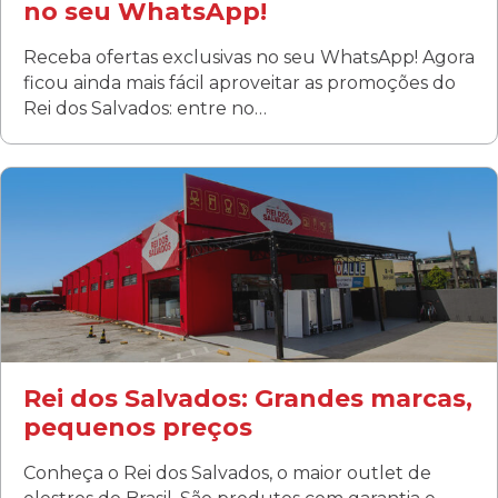
no seu WhatsApp!
Receba ofertas exclusivas no seu WhatsApp! Agora
ficou ainda mais fácil aproveitar as promoções do
Rei dos Salvados: entre no…
Curitiba/PR
Fanny
Rua Albino Beatriz, 100 - Fanny, Curitiba –PR
Segunda a sábado: 09h00 às 19h00
Domingo: FECHADA
ÚLTIMOS DIAS DE LIQUIDAÇÃO!
(41) 3411-1754
(41) 99249-4620
Rei dos Salvados: Grandes marcas,
pequenos preços
Conheça o Rei dos Salvados, o maior outlet de