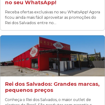
no seu WhatsApp!
Receba ofertas exclusivas no seu WhatsApp! Agora
ficou ainda mais fácil aproveitar as promoções do
Rei dos Salvados: entre no…
Curitiba/PR
Fanny
Rua Albino Beatriz, 100 - Fanny, Curitiba –PR
Segunda a sábado: 09h00 às 19h00
Domingo: FECHADA
ÚLTIMOS DIAS DE LIQUIDAÇÃO!
(41) 3411-1754
(41) 99249-4620
Rei dos Salvados: Grandes marcas,
pequenos preços
Conheça o Rei dos Salvados, o maior outlet de