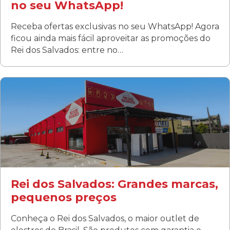
no seu WhatsApp!
Receba ofertas exclusivas no seu WhatsApp! Agora
ficou ainda mais fácil aproveitar as promoções do
Rei dos Salvados: entre no…
Curitiba/PR
Fanny
Rua Albino Beatriz, 100 - Fanny, Curitiba –PR
Segunda a sábado: 09h00 às 19h00
Domingo: FECHADA
ÚLTIMOS DIAS DE LIQUIDAÇÃO!
(41) 3411-1754
(41) 99249-4620
Rei dos Salvados: Grandes marcas,
pequenos preços
Conheça o Rei dos Salvados, o maior outlet de