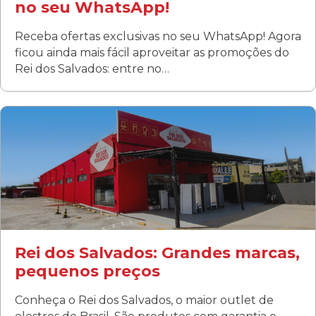
no seu WhatsApp!
Receba ofertas exclusivas no seu WhatsApp! Agora
ficou ainda mais fácil aproveitar as promoções do
Rei dos Salvados: entre no…
Curitiba/PR
Fanny
Rua Albino Beatriz, 100 - Fanny, Curitiba –PR
Segunda a sábado: 09h00 às 19h00
Domingo: FECHADA
ÚLTIMOS DIAS DE LIQUIDAÇÃO!
(41) 3411-1754
(41) 99249-4620
Rei dos Salvados: Grandes marcas,
pequenos preços
Conheça o Rei dos Salvados, o maior outlet de