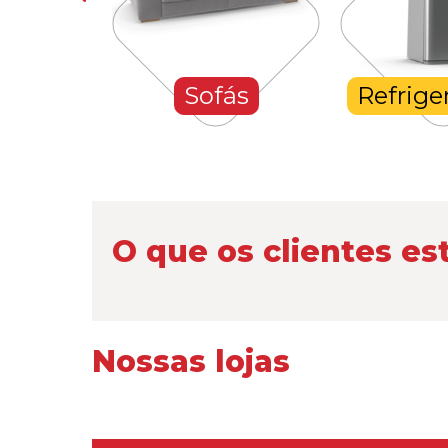
hones
Sofás
Refrige
O que os clientes es
Nossas lojas