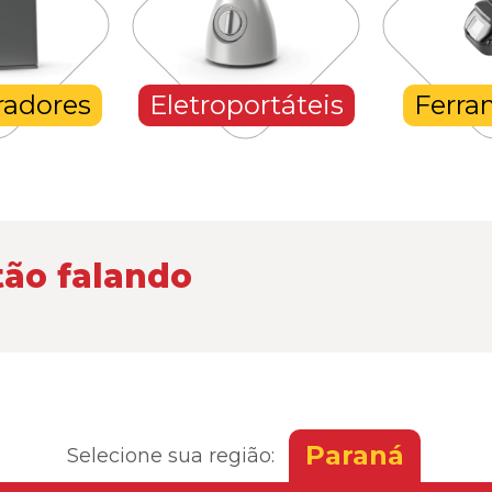
radores
Eletroportáteis
Ferra
tão falando
Paraná
Selecione sua região: