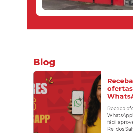
Blog
Receba
ofertas
Whats
Receba ofe
WhatsApp! 
fácil apro
Rei dos Sa