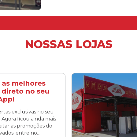
NOSSAS LOJAS
 as melhores
 direto no seu
App!
rtas exclusivas no seu
Agora ficou ainda mais
veitar as promoções do
lvados: entre no…