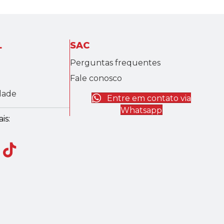
L
SAC
Perguntas frequentes
Fale conosco
idade
Entre em contato via
Whatsapp
is: