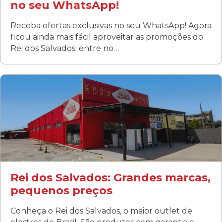
no seu WhatsApp!
Receba ofertas exclusivas no seu WhatsApp! Agora
ficou ainda mais fácil aproveitar as promoções do
Rei dos Salvados: entre no…
Curitiba/PR
Fanny
Rua Albino Beatriz, 100 - Fanny, Curitiba –PR
Segunda a sábado: 09h00 às 19h00
Domingo: FECHADA
ÚLTIMOS DIAS DE LIQUIDAÇÃO!
(41) 3411-1754
(41) 99249-4620
Rei dos Salvados: Grandes marcas,
pequenos preços
Conheça o Rei dos Salvados, o maior outlet de