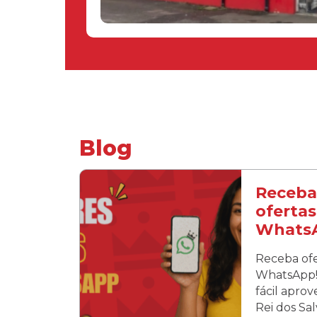
Blog
Receba
ofertas
Whats
Receba ofe
WhatsApp! 
fácil apro
Rei dos Sa