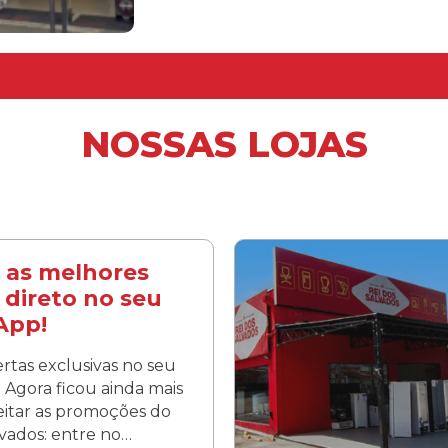
NOSSAS LOJAS
 as melhores
 direto no seu
App!
rtas exclusivas no seu
Agora ficou ainda mais
veitar as promoções do
lvados: entre no…