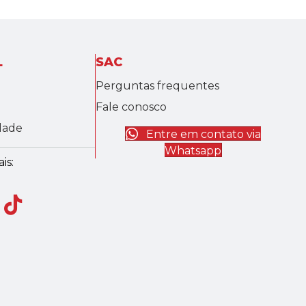
L
SAC
Perguntas frequentes
Fale conosco
idade
Entre em contato via
Whatsapp
is: