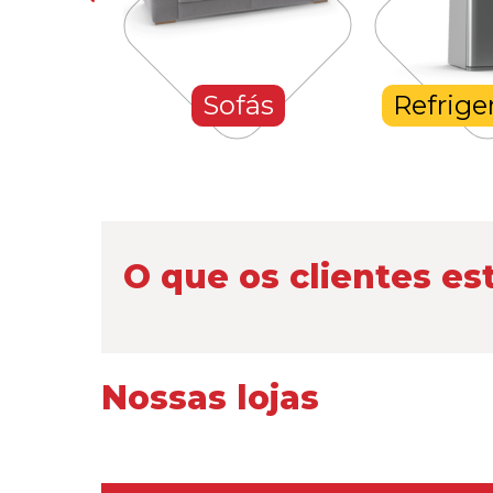
hones
Sofás
Refrige
O que os clientes es
Nossas lojas