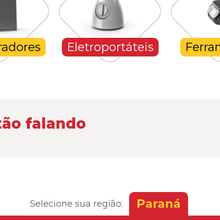
radores
Eletroportáteis
Ferra
tão falando
Paraná
Selecione sua região: