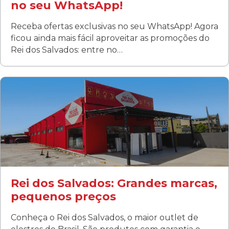
no seu WhatsApp!
Receba ofertas exclusivas no seu WhatsApp! Agora
ficou ainda mais fácil aproveitar as promoções do
Rei dos Salvados: entre no…
Curitiba/PR
Fanny
Rua Albino Beatriz, 100 - Fanny, Curitiba –PR
Segunda a sábado: 09h00 às 19h00
Domingo: FECHADA
ÚLTIMOS DIAS DE LIQUIDAÇÃO!
(41) 3411-1754
(41) 99249-4620
Rei dos Salvados: Grandes marcas,
pequenos preços
Conheça o Rei dos Salvados, o maior outlet de