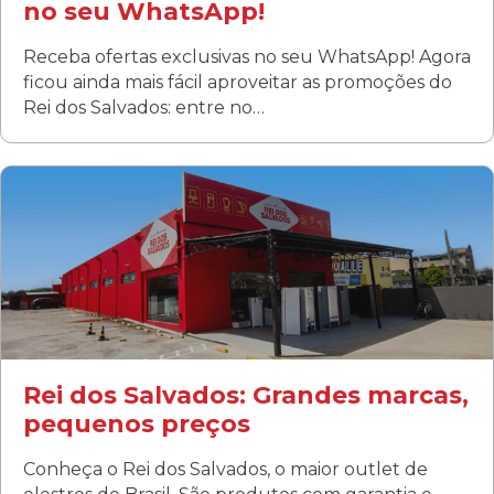
no seu WhatsApp!
Receba ofertas exclusivas no seu WhatsApp! Agora
ficou ainda mais fácil aproveitar as promoções do
Rei dos Salvados: entre no…
Curitiba/PR
Fanny
Rua Albino Beatriz, 100 - Fanny, Curitiba –PR
Segunda a sábado: 09h00 às 19h00
Domingo: FECHADA
ÚLTIMOS DIAS DE LIQUIDAÇÃO!
(41) 3411-1754
(41) 99249-4620
Rei dos Salvados: Grandes marcas,
pequenos preços
Conheça o Rei dos Salvados, o maior outlet de