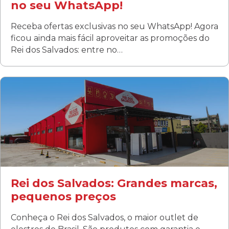
no seu WhatsApp!
Receba ofertas exclusivas no seu WhatsApp! Agora
ficou ainda mais fácil aproveitar as promoções do
Rei dos Salvados: entre no…
Curitiba/PR
Fanny
Rua Albino Beatriz, 100 - Fanny, Curitiba –PR
Segunda a sábado: 09h00 às 19h00
Domingo: FECHADA
ÚLTIMOS DIAS DE LIQUIDAÇÃO!
(41) 3411-1754
(41) 99249-4620
Rei dos Salvados: Grandes marcas,
pequenos preços
Conheça o Rei dos Salvados, o maior outlet de