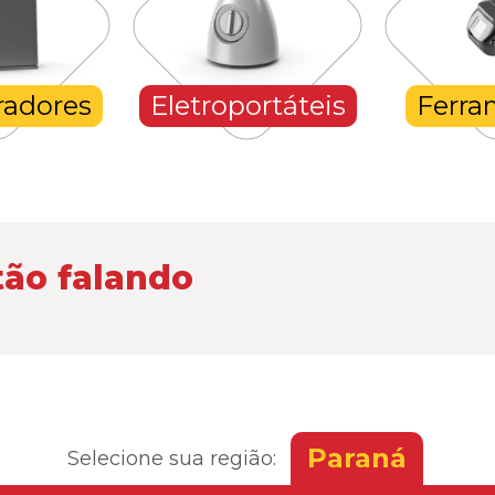
radores
Eletroportáteis
Ferra
tão falando
Paraná
Selecione sua região: