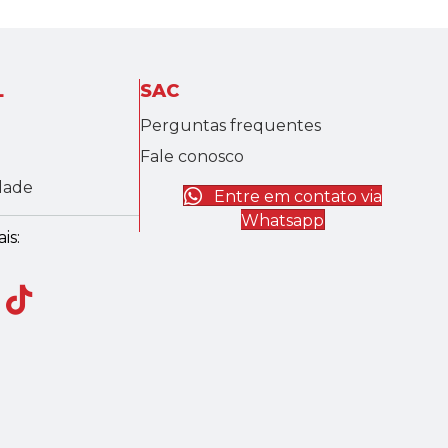
L
SAC
Perguntas frequentes
Fale conosco
idade
Entre em contato via
Whatsapp
is: