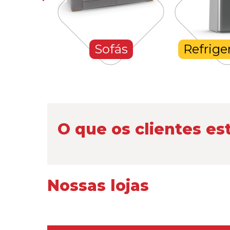
hones
Sofás
Refrige
O que os clientes es
Nossas lojas