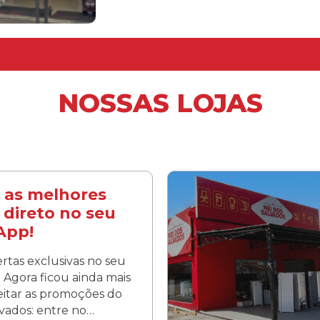
NOSSAS LOJAS
 as melhores
 direto no seu
App!
rtas exclusivas no seu
Agora ficou ainda mais
veitar as promoções do
lvados: entre no…