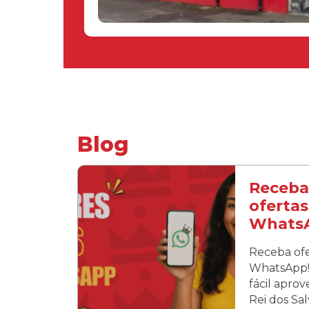
Blog
Receba
ofertas
Whats
Receba ofe
WhatsApp! 
fácil apro
Rei dos Sa