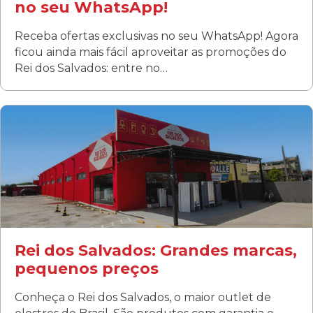
no seu WhatsApp!
Receba ofertas exclusivas no seu WhatsApp! Agora
ficou ainda mais fácil aproveitar as promoções do
Rei dos Salvados: entre no…
Curitiba/PR
Fanny
Rua Albino Beatriz, 100 - Fanny, Curitiba –PR
Segunda a sábado: 09h00 às 19h00
Domingo: FECHADA
ÚLTIMOS DIAS DE LIQUIDAÇÃO!
(41) 3411-1754
(41) 99249-4620
Rei dos Salvados: Grandes marcas,
pequenos preços
Conheça o Rei dos Salvados, o maior outlet de