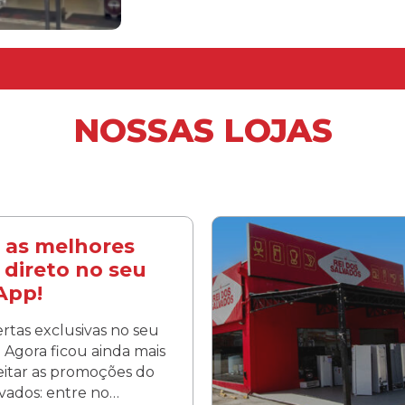
NOSSAS LOJAS
 as melhores
 direto no seu
App!
rtas exclusivas no seu
Agora ficou ainda mais
veitar as promoções do
lvados: entre no…