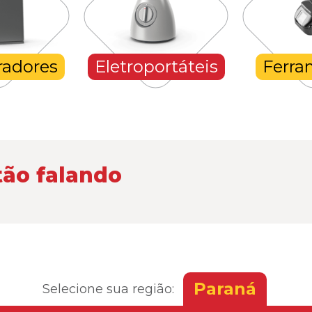
radores
Eletroportáteis
Ferra
tão falando
Paraná
Selecione sua região: