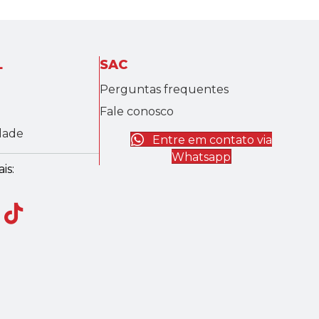
L
SAC
Perguntas frequentes
Fale conosco
idade
Entre em contato via
Whatsapp
is: