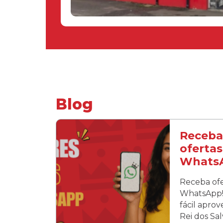
Blog
Receba
ofertas
Whats
Receba ofe
WhatsApp! 
fácil apro
Rei dos Sa