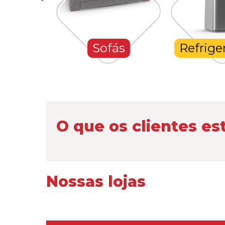
hones
Sofás
Refrige
O que os clientes es
Nossas lojas