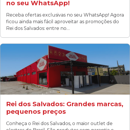
no seu WhatsApp!
Receba ofertas exclusivas no seu WhatsApp! Agora
ficou ainda mais fácil aproveitar as promoções do
Rei dos Salvados: entre no…
Curitiba/PR
Fanny
Rua Albino Beatriz, 100 - Fanny, Curitiba –PR
Segunda a sábado: 09h00 às 19h00
Domingo: FECHADA
ÚLTIMOS DIAS DE LIQUIDAÇÃO!
(41) 3411-1754
(41) 99249-4620
Rei dos Salvados: Grandes marcas,
pequenos preços
Conheça o Rei dos Salvados, o maior outlet de