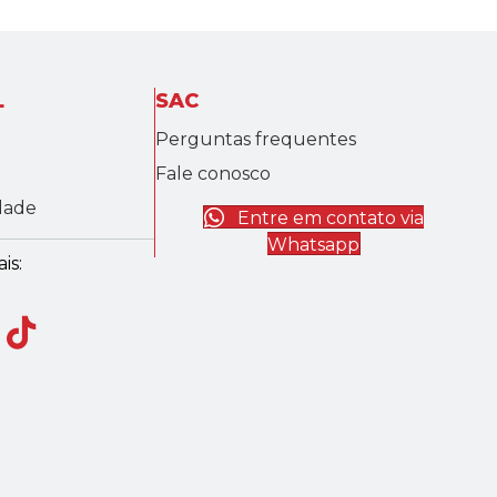
L
SAC
Perguntas frequentes
Fale conosco
idade
Entre em contato via
Whatsapp
is: