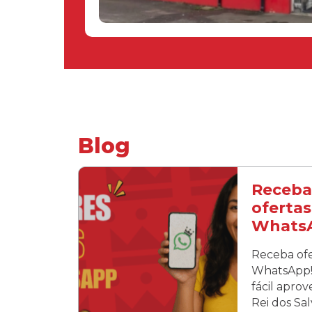
Blog
Receba
ofertas
Whats
Receba ofe
WhatsApp! 
fácil apro
Rei dos Sa