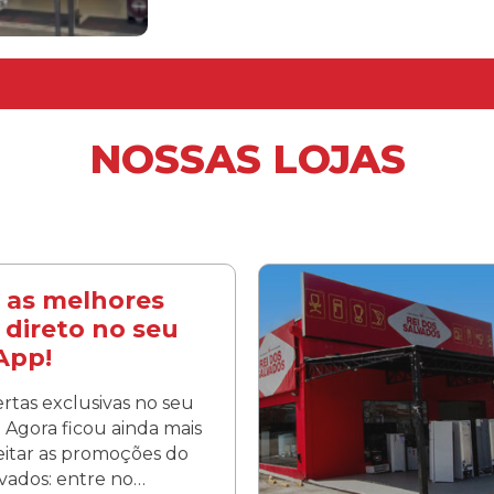
NOSSAS LOJAS
 as melhores
 direto no seu
App!
rtas exclusivas no seu
Agora ficou ainda mais
veitar as promoções do
lvados: entre no…