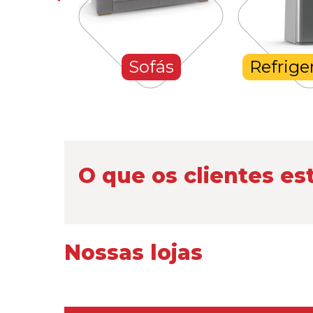
hones
Sofás
Refrige
O que os clientes es
Nossas lojas