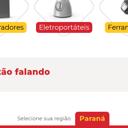
radores
Eletroportáteis
Ferra
tão falando
Paraná
Selecione sua região: