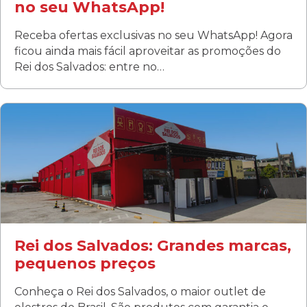
no seu WhatsApp!
Receba ofertas exclusivas no seu WhatsApp! Agora
ficou ainda mais fácil aproveitar as promoções do
Rei dos Salvados: entre no…
Curitiba/PR
Fanny
Rua Albino Beatriz, 100 - Fanny, Curitiba –PR
Segunda a sábado: 09h00 às 19h00
Domingo: FECHADA
ÚLTIMOS DIAS DE LIQUIDAÇÃO!
(41) 3411-1754
(41) 99249-4620
Rei dos Salvados: Grandes marcas,
pequenos preços
Conheça o Rei dos Salvados, o maior outlet de