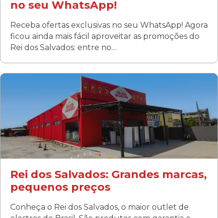
no seu WhatsApp!
Receba ofertas exclusivas no seu WhatsApp! Agora
ficou ainda mais fácil aproveitar as promoções do
Rei dos Salvados: entre no…
Curitiba/PR
Fanny
Rua Albino Beatriz, 100 - Fanny, Curitiba –PR
Segunda a sábado: 09h00 às 19h00
Domingo: FECHADA
ÚLTIMOS DIAS DE LIQUIDAÇÃO!
(41) 3411-1754
(41) 99249-4620
Rei dos Salvados: Grandes marcas,
pequenos preços
Conheça o Rei dos Salvados, o maior outlet de