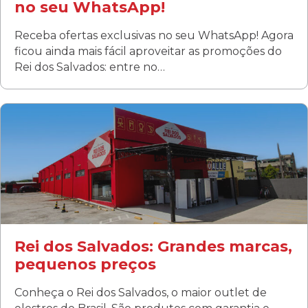
no seu WhatsApp!
Receba ofertas exclusivas no seu WhatsApp! Agora
ficou ainda mais fácil aproveitar as promoções do
Rei dos Salvados: entre no…
Curitiba/PR
Fanny
Rua Albino Beatriz, 100 - Fanny, Curitiba –PR
Segunda a sábado: 09h00 às 19h00
Domingo: FECHADA
ÚLTIMOS DIAS DE LIQUIDAÇÃO!
(41) 3411-1754
(41) 99249-4620
Rei dos Salvados: Grandes marcas,
pequenos preços
Conheça o Rei dos Salvados, o maior outlet de