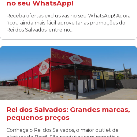
no seu WhatsApp!
Receba ofertas exclusivas no seu WhatsApp! Agora
ficou ainda mais fácil aproveitar as promoções do
Rei dos Salvados: entre no…
Curitiba/PR
Fanny
Rua Albino Beatriz, 100 - Fanny, Curitiba –PR
Segunda a sábado: 09h00 às 19h00
Domingo: FECHADA
ÚLTIMOS DIAS DE LIQUIDAÇÃO!
(41) 3411-1754
(41) 99249-4620
Rei dos Salvados: Grandes marcas,
pequenos preços
Conheça o Rei dos Salvados, o maior outlet de