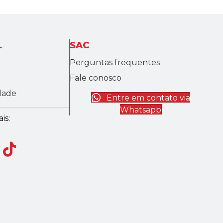
L
SAC
Perguntas frequentes
Fale conosco
idade
Entre em contato via
Whatsapp
is: