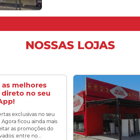
NOSSAS LOJAS
 as melhores
 direto no seu
App!
rtas exclusivas no seu
Agora ficou ainda mais
veitar as promoções do
lvados: entre no…