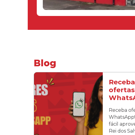
Blog
Receba
ofertas
Whats
Receba ofe
WhatsApp! 
fácil apro
Rei dos Sa