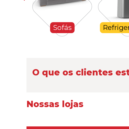
hones
Sofás
Refrige
O que os clientes es
Nossas lojas