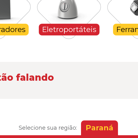
radores
Eletroportáteis
Ferra
tão falando
Paraná
Selecione sua região: